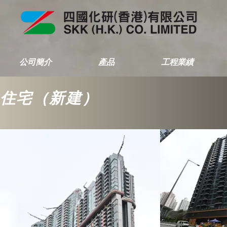
公司簡介
產品
工程業績
住宅（新建）