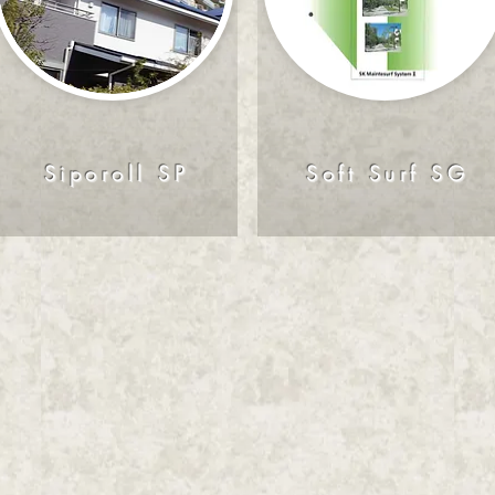
Siporoll SP
Soft Surf SG